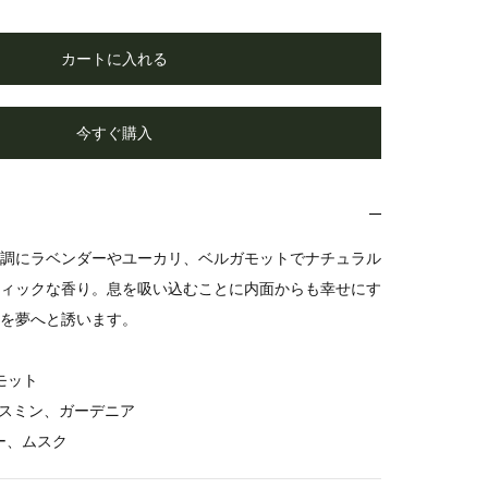
カートに入れる
今すぐ購入
調にラベンダーやユーカリ、ベルガモットでナチュラル
ィックな香り。息を吸い込むことに内面からも幸せにす
を夢へと誘います。
モット
スミン、ガーデニア
ー、ムスク