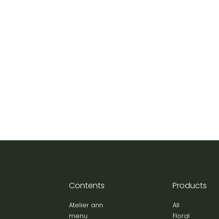
Contents
Products
Atelier ann
All
menu
Floral