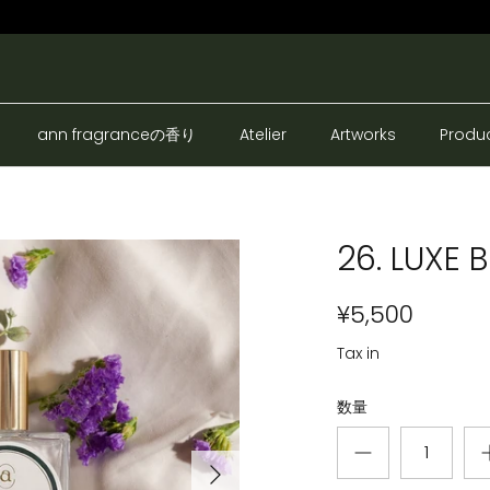
ann fragranceの香り
Atelier
Artworks
Produ
26. LUXE 
¥5,500
Tax in
数量