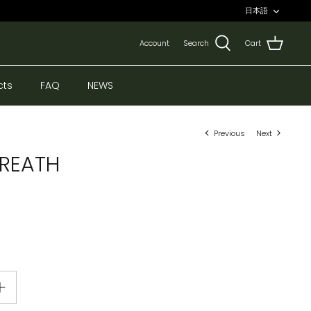
言
日本語
語
Account
Search
Cart
cts
FAQ
NEWS
Previous
Next
BREATH