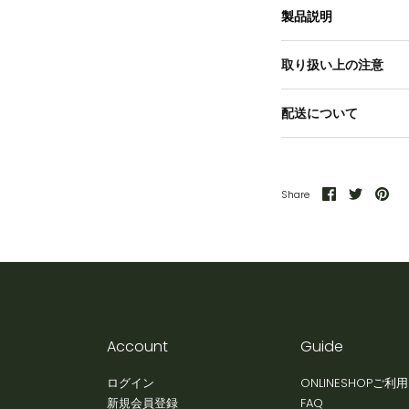
製品説明
取り扱い上の注意
配送について
Share
Share
Pin
Share
on
on
it
Facebook
Twitter
Account
Guide
ログイン
ONLINESHOPご利
新規会員登録
FAQ