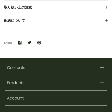
取り扱い上の注意
配送について
Share
Share
Pin
Share
on
on
it
Facebook
Twitter
Contents
Products
Account